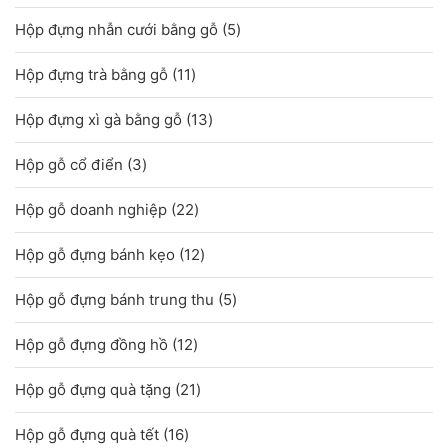
sản
5
Hộp đựng nhẫn cưới bằng gỗ
5
phẩm
sản
11
Hộp đựng trà bằng gỗ
11
phẩm
sản
13
Hộp đựng xì gà bằng gỗ
13
phẩm
sản
3
Hộp gỗ cổ điển
3
phẩm
sản
22
Hộp gỗ doanh nghiệp
22
phẩm
sản
12
Hộp gỗ đựng bánh kẹo
12
phẩm
sản
5
Hộp gỗ đựng bánh trung thu
5
phẩm
sản
12
Hộp gỗ đựng đồng hồ
12
phẩm
sản
21
Hộp gỗ đựng quà tặng
21
phẩm
sản
16
Hộp gỗ đựng quà tết
16
phẩm