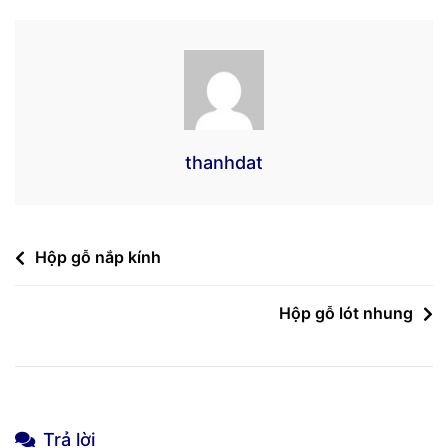
Gỗ
Thông,
Gỗ
Hương
thanhdat
Điều
Hộp gỗ nắp kính
hướng
Hộp gỗ lót nhung
bài
viết
Trả lời