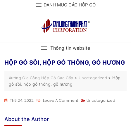
Skip
DANH MỤC CÁC HỘP GỖ
to
content
Thông tin website
HỘP GỖ SỒI, HỘP GỖ THÔNG, GỖ HƯƠNG
>
>
Hộp
Xưởng Gia Công Hộp Gỗ Cao Cấp
Uncategorized
gỗ sồi, hộp gỗ thông, gỗ hương
On
Th9 24, 2022
Leave A Comment
Uncategorized
Hộp
Gỗ
About the Author
Sồi,
Hộp