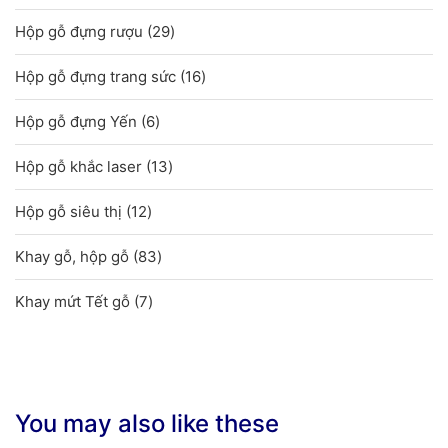
sản
29
Hộp gỗ đựng rượu
29
phẩm
sản
16
Hộp gỗ đựng trang sức
16
phẩm
sản
6
Hộp gỗ đựng Yến
6
phẩm
sản
13
Hộp gỗ khắc laser
13
phẩm
sản
12
Hộp gỗ siêu thị
12
phẩm
sản
83
Khay gỗ, hộp gỗ
83
phẩm
sản
7
Khay mứt Tết gỗ
7
phẩm
sản
phẩm
You may also like these