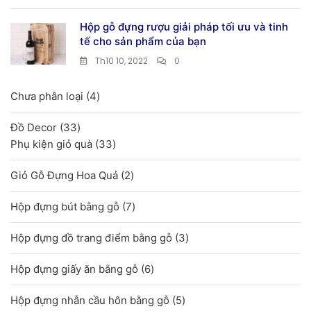
Hộp gỗ đựng rượu giải pháp tối ưu và tinh
tế cho sản phẩm của bạn
Th10 10, 2022
0
4
Chưa phân loại
4
sản
33
Đồ Decor
33
phẩm
sản
33
Phụ kiện giỏ quà
33
phẩm
sản
2
Giỏ Gỗ Đựng Hoa Quả
2
phẩm
sản
7
Hộp đựng bút bằng gỗ
7
phẩm
sản
3
Hộp đựng đồ trang điểm bằng gỗ
3
phẩm
sản
6
Hộp đựng giấy ăn bằng gỗ
6
phẩm
sản
5
Hộp đựng nhẫn cầu hôn bằng gỗ
5
phẩm