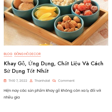
BLOG
ĐỒNG HỒ DECOR
Khay Gỗ, Ứng Dụng, Chất Liệu Và Cách
Sử Dụng Tốt Nhất
On
Th10 7, 2022
Thanhdat
Comment
Khay
Hiện nay các sản phẩm khay gỗ không còn xa lạ đối với
Gỗ,
Ứng
nhiều gia
Dụng,
Chất
Liệu