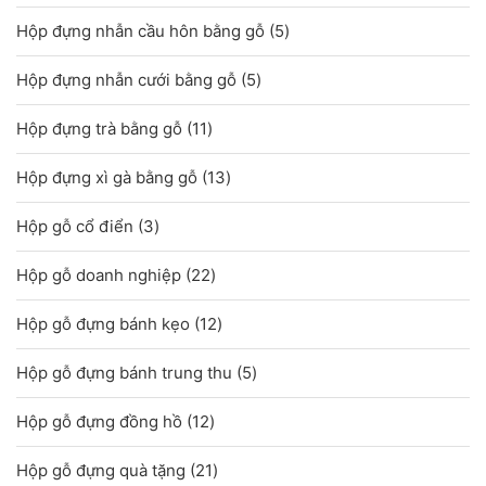
sản
5
Hộp đựng nhẫn cầu hôn bằng gỗ
5
phẩm
sản
5
Hộp đựng nhẫn cưới bằng gỗ
5
phẩm
sản
11
Hộp đựng trà bằng gỗ
11
phẩm
sản
13
Hộp đựng xì gà bằng gỗ
13
phẩm
sản
3
Hộp gỗ cổ điển
3
phẩm
sản
22
Hộp gỗ doanh nghiệp
22
phẩm
sản
12
Hộp gỗ đựng bánh kẹo
12
phẩm
sản
5
Hộp gỗ đựng bánh trung thu
5
phẩm
sản
12
Hộp gỗ đựng đồng hồ
12
phẩm
sản
21
Hộp gỗ đựng quà tặng
21
phẩm