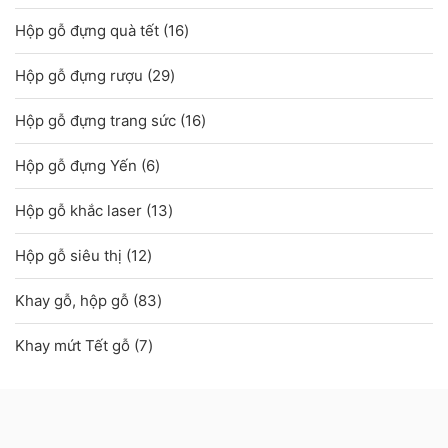
sản
16
Hộp gỗ đựng quà tết
16
phẩm
sản
29
Hộp gỗ đựng rượu
29
phẩm
sản
16
Hộp gỗ đựng trang sức
16
phẩm
sản
6
Hộp gỗ đựng Yến
6
phẩm
sản
13
Hộp gỗ khắc laser
13
phẩm
sản
12
Hộp gỗ siêu thị
12
phẩm
sản
83
Khay gỗ, hộp gỗ
83
phẩm
sản
7
Khay mứt Tết gỗ
7
phẩm
sản
phẩm