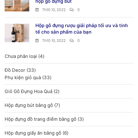
hộp gỗ đựng bút
Th10 10, 2022
0
Hộp gỗ đựng rượu giải pháp tối ưu và tinh
tế cho sản phẩm của bạn
Th10 10, 2022
0
4
Chưa phân loại
4
sản
33
Đồ Decor
33
phẩm
sản
33
Phụ kiện giỏ quà
33
phẩm
sản
2
Giỏ Gỗ Đựng Hoa Quả
2
phẩm
sản
7
Hộp đựng bút bằng gỗ
7
phẩm
sản
3
Hộp đựng đồ trang điểm bằng gỗ
3
phẩm
sản
6
Hộp đựng giấy ăn bằng gỗ
6
phẩm