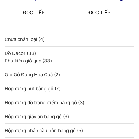
ĐỌC TIẾP
ĐỌC TIẾP
4
Chưa phân loại
4
sản
33
Đồ Decor
33
phẩm
sản
33
Phụ kiện giỏ quà
33
phẩm
sản
2
Giỏ Gỗ Đựng Hoa Quả
2
phẩm
sản
7
Hộp đựng bút bằng gỗ
7
phẩm
sản
3
Hộp đựng đồ trang điểm bằng gỗ
3
phẩm
sản
6
Hộp đựng giấy ăn bằng gỗ
6
phẩm
sản
5
Hộp đựng nhẫn cầu hôn bằng gỗ
5
phẩm
sản