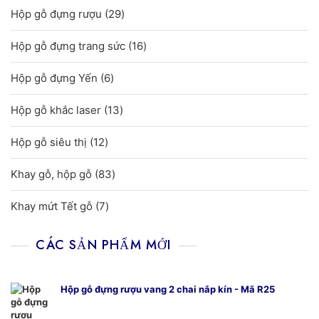
29
Hộp gỗ đựng rượu
29
phẩm
sản
16
Hộp gỗ đựng trang sức
16
phẩm
sản
6
Hộp gỗ đựng Yến
6
phẩm
sản
13
Hộp gỗ khắc laser
13
phẩm
sản
12
Hộp gỗ siêu thị
12
phẩm
sản
83
Khay gỗ, hộp gỗ
83
phẩm
sản
7
Khay mứt Tết gỗ
7
phẩm
sản
phẩm
CÁC SẢN PHẨM MỚI
Hộp gỗ đựng rượu vang 2 chai nắp kín - Mã R25