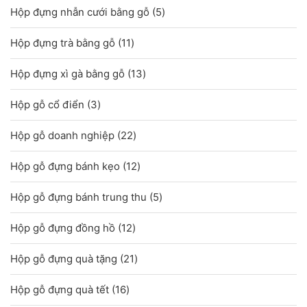
5
Hộp đựng nhẫn cưới bằng gỗ
5
phẩm
sản
11
Hộp đựng trà bằng gỗ
11
phẩm
sản
13
Hộp đựng xì gà bằng gỗ
13
phẩm
sản
3
Hộp gỗ cổ điển
3
phẩm
sản
22
Hộp gỗ doanh nghiệp
22
phẩm
sản
12
Hộp gỗ đựng bánh kẹo
12
phẩm
sản
5
Hộp gỗ đựng bánh trung thu
5
phẩm
sản
12
Hộp gỗ đựng đồng hồ
12
phẩm
sản
21
Hộp gỗ đựng quà tặng
21
phẩm
sản
16
Hộp gỗ đựng quà tết
16
phẩm
sản