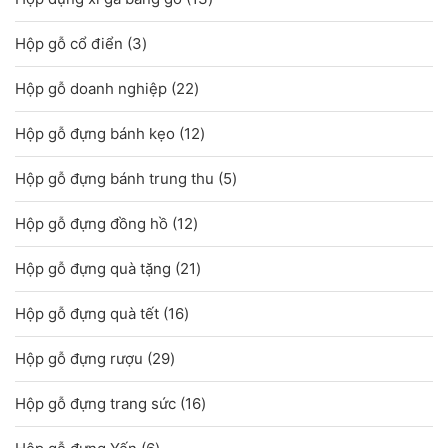
phẩm
sản
3
Hộp gỗ cổ điển
3
phẩm
sản
22
Hộp gỗ doanh nghiệp
22
phẩm
sản
12
Hộp gỗ đựng bánh kẹo
12
phẩm
sản
5
Hộp gỗ đựng bánh trung thu
5
phẩm
sản
12
Hộp gỗ đựng đồng hồ
12
phẩm
sản
21
Hộp gỗ đựng quà tặng
21
phẩm
sản
16
Hộp gỗ đựng quà tết
16
phẩm
sản
29
Hộp gỗ đựng rượu
29
phẩm
sản
16
Hộp gỗ đựng trang sức
16
phẩm
sản
6