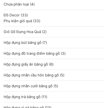
4
Chưa phân loại
4
sản
33
Đồ Decor
33
phẩm
sản
33
Phụ kiện giỏ quà
33
phẩm
sản
2
Giỏ Gỗ Đựng Hoa Quả
2
phẩm
sản
7
Hộp đựng bút bằng gỗ
7
phẩm
sản
3
Hộp đựng đồ trang điểm bằng gỗ
3
phẩm
sản
6
Hộp đựng giấy ăn bằng gỗ
6
phẩm
sản
5
Hộp đựng nhẫn cầu hôn bằng gỗ
5
phẩm
sản
5
Hộp đựng nhẫn cưới bằng gỗ
5
phẩm
sản
11
Hộp đựng trà bằng gỗ
11
phẩm
sản
13
Hộp đựng xì gà bằng gỗ
13