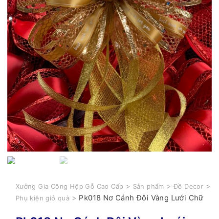
>
>
>
Xưởng Gia Công Hộp Gỗ Cao Cấp
Sản phẩm
Đồ Decor
>
Pk018 Nơ Cánh Đôi Vàng Lưới Chữ
Phụ kiện giỏ quà