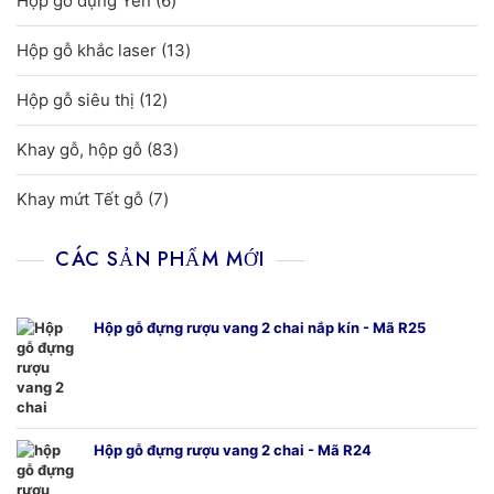
Hộp gỗ đựng Yến
6
phẩm
sản
13
Hộp gỗ khắc laser
13
phẩm
sản
12
Hộp gỗ siêu thị
12
phẩm
sản
83
Khay gỗ, hộp gỗ
83
phẩm
sản
7
Khay mứt Tết gỗ
7
phẩm
sản
phẩm
CÁC SẢN PHẨM MỚI
Hộp gỗ đựng rượu vang 2 chai nắp kín - Mã R25
Hộp gỗ đựng rượu vang 2 chai - Mã R24