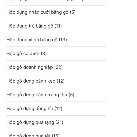
sản
5
Hộp đựng nhẫn cưới bằng gỗ
5
phẩm
sản
11
Hộp đựng trà bằng gỗ
11
phẩm
sản
13
Hộp đựng xì gà bằng gỗ
13
phẩm
sản
3
Hộp gỗ cổ điển
3
phẩm
sản
22
Hộp gỗ doanh nghiệp
22
phẩm
sản
12
Hộp gỗ đựng bánh kẹo
12
phẩm
sản
5
Hộp gỗ đựng bánh trung thu
5
phẩm
sản
12
Hộp gỗ đựng đồng hồ
12
phẩm
sản
21
Hộp gỗ đựng quà tặng
21
phẩm
sản
16
Hộp gỗ đựng quà tết
16
phẩm