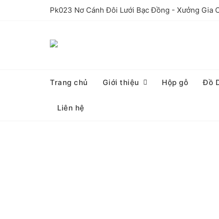
Skip
Pk023 Nơ Cánh Đôi Lưới Bạc Đồng - Xưởng Gia
to
content
Trang chủ
Giới thiệu
Hộp gỗ
Đồ 
Liên hệ