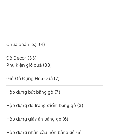
4
Chưa phân loại
4
sản
33
Đồ Decor
33
phẩm
sản
33
Phụ kiện giỏ quà
33
phẩm
sản
2
Giỏ Gỗ Đựng Hoa Quả
2
phẩm
sản
7
Hộp đựng bút bằng gỗ
7
phẩm
sản
3
Hộp đựng đồ trang điểm bằng gỗ
3
phẩm
sản
6
Hộp đựng giấy ăn bằng gỗ
6
phẩm
sản
5
Hộp đựng nhẫn cầu hôn bằng gỗ
5
phẩm