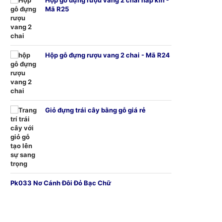
Hộp gỗ đựng rượu vang 2 chai nắp kín -
Mã R25
Hộp gỗ đựng rượu vang 2 chai - Mã R24
Giỏ đựng trái cây bằng gỗ giá rẻ
Pk033 Nơ Cánh Đôi Đỏ Bạc Chữ