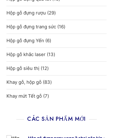
sản
29
Hộp gỗ đựng rượu
29
phẩm
sản
16
Hộp gỗ đựng trang sức
16
phẩm
sản
6
Hộp gỗ đựng Yến
6
phẩm
sản
13
Hộp gỗ khắc laser
13
phẩm
sản
12
Hộp gỗ siêu thị
12
phẩm
sản
83
Khay gỗ, hộp gỗ
83
phẩm
sản
7
Khay mứt Tết gỗ
7
phẩm
sản
phẩm
CÁC SẢN PHẨM MỚI