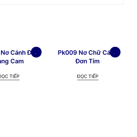
 Nơ Cánh Đôi
Pk009 Nơ Chữ Cánh
àng Cam
Đơn Tím
ĐỌC TIẾP
ĐỌC TIẾP