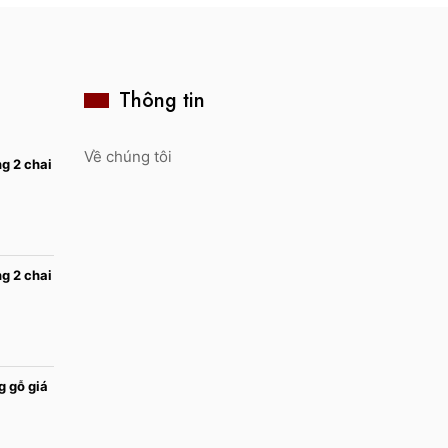
Thông tin
Về chúng tôi
g 2 chai
g 2 chai
g gỗ giá