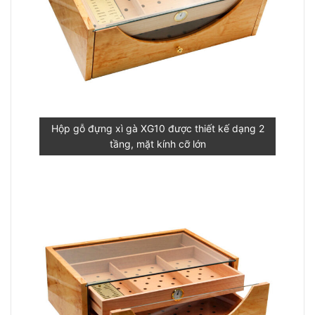
Hộp gỗ đựng xì gà XG10 được thiết kế dạng 2
tầng, mặt kính cỡ lớn