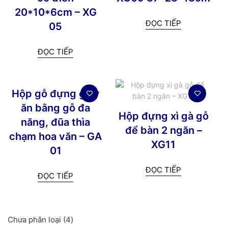
20*10*6cm – XG
ĐỌC TIẾP
05
ĐỌC TIẾP
Hộp gỗ đựng giấy
ăn bằng gỗ đa
Hộp đựng xì gà gỗ
năng, đũa thìa
để bàn 2 ngăn –
chạm hoa văn – GA
XG11
01
ĐỌC TIẾP
ĐỌC TIẾP
4
Chưa phân loại
4