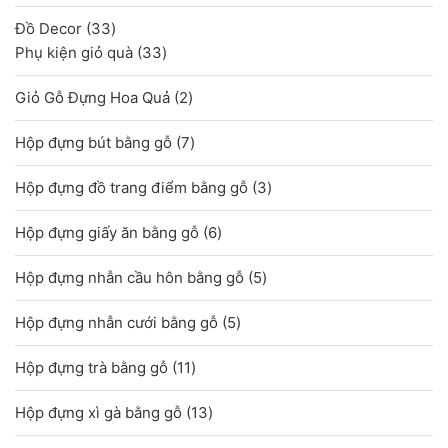
sản
33
Đồ Decor
33
phẩm
sản
33
Phụ kiện giỏ quà
33
phẩm
sản
2
Giỏ Gỗ Đựng Hoa Quả
2
phẩm
sản
7
Hộp đựng bút bằng gỗ
7
phẩm
sản
3
Hộp đựng đồ trang điểm bằng gỗ
3
phẩm
sản
6
Hộp đựng giấy ăn bằng gỗ
6
phẩm
sản
5
Hộp đựng nhẫn cầu hôn bằng gỗ
5
phẩm
sản
5
Hộp đựng nhẫn cưới bằng gỗ
5
phẩm
sản
11
Hộp đựng trà bằng gỗ
11
phẩm
sản
13
Hộp đựng xì gà bằng gỗ
13
phẩm
sản