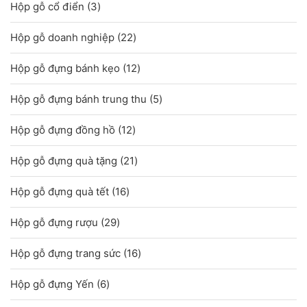
3
Hộp gỗ cổ điển
3
phẩm
sản
22
Hộp gỗ doanh nghiệp
22
phẩm
sản
12
Hộp gỗ đựng bánh kẹo
12
phẩm
sản
5
Hộp gỗ đựng bánh trung thu
5
phẩm
sản
12
Hộp gỗ đựng đồng hồ
12
phẩm
sản
21
Hộp gỗ đựng quà tặng
21
phẩm
sản
16
Hộp gỗ đựng quà tết
16
phẩm
sản
29
Hộp gỗ đựng rượu
29
phẩm
sản
16
Hộp gỗ đựng trang sức
16
phẩm
sản
6
Hộp gỗ đựng Yến
6
phẩm
sản