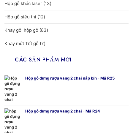
13
Hộp gỗ khắc laser
13
phẩm
sản
12
Hộp gỗ siêu thị
12
phẩm
sản
83
Khay gỗ, hộp gỗ
83
phẩm
sản
7
Khay mứt Tết gỗ
7
phẩm
sản
phẩm
CÁC SẢN PHẨM MỚI
Hộp gỗ đựng rượu vang 2 chai nắp kín - Mã R25
Hộp gỗ đựng rượu vang 2 chai - Mã R24