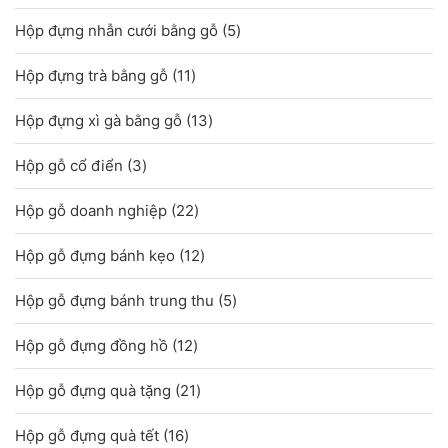
sản
5
Hộp đựng nhẫn cưới bằng gỗ
5
phẩm
sản
11
Hộp đựng trà bằng gỗ
11
phẩm
sản
13
Hộp đựng xì gà bằng gỗ
13
phẩm
sản
3
Hộp gỗ cổ điển
3
phẩm
sản
22
Hộp gỗ doanh nghiệp
22
phẩm
sản
12
Hộp gỗ đựng bánh kẹo
12
phẩm
sản
5
Hộp gỗ đựng bánh trung thu
5
phẩm
sản
12
Hộp gỗ đựng đồng hồ
12
phẩm
sản
21
Hộp gỗ đựng quà tặng
21
phẩm
sản
16
Hộp gỗ đựng quà tết
16
phẩm