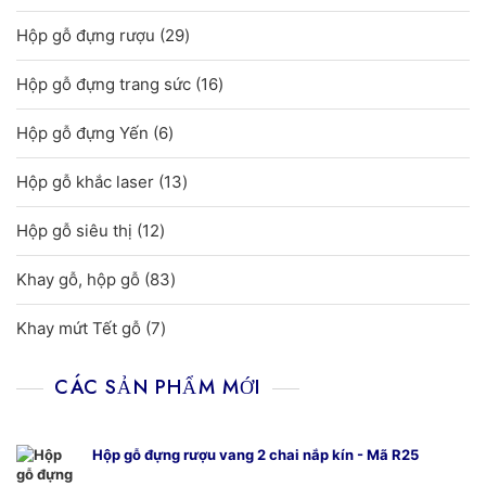
sản
29
Hộp gỗ đựng rượu
29
phẩm
sản
16
Hộp gỗ đựng trang sức
16
phẩm
sản
6
Hộp gỗ đựng Yến
6
phẩm
sản
13
Hộp gỗ khắc laser
13
phẩm
sản
12
Hộp gỗ siêu thị
12
phẩm
sản
83
Khay gỗ, hộp gỗ
83
phẩm
sản
7
Khay mứt Tết gỗ
7
phẩm
sản
phẩm
CÁC SẢN PHẨM MỚI
Hộp gỗ đựng rượu vang 2 chai nắp kín - Mã R25