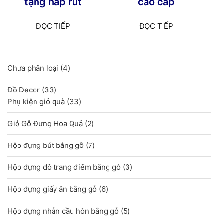
tặng nắp rút
cao cấp
ĐỌC TIẾP
ĐỌC TIẾP
4
Chưa phân loại
4
sản
33
Đồ Decor
33
phẩm
sản
33
Phụ kiện giỏ quà
33
phẩm
sản
2
Giỏ Gỗ Đựng Hoa Quả
2
phẩm
sản
7
Hộp đựng bút bằng gỗ
7
phẩm
sản
3
Hộp đựng đồ trang điểm bằng gỗ
3
phẩm
sản
6
Hộp đựng giấy ăn bằng gỗ
6
phẩm
sản
5
Hộp đựng nhẫn cầu hôn bằng gỗ
5
phẩm