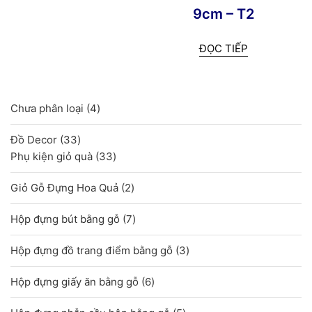
9cm – T2
ĐỌC TIẾP
4
Chưa phân loại
4
sản
33
Đồ Decor
33
phẩm
sản
33
Phụ kiện giỏ quà
33
phẩm
sản
2
Giỏ Gỗ Đựng Hoa Quả
2
phẩm
sản
7
Hộp đựng bút bằng gỗ
7
phẩm
sản
3
Hộp đựng đồ trang điểm bằng gỗ
3
phẩm
sản
6
Hộp đựng giấy ăn bằng gỗ
6
phẩm
sản