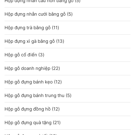
5
Hộp đựng nhẫn cầu hôn bằng gỗ
5
phẩm
sản
5
Hộp đựng nhẫn cưới bằng gỗ
5
phẩm
sản
11
Hộp đựng trà bằng gỗ
11
phẩm
sản
13
Hộp đựng xì gà bằng gỗ
13
phẩm
sản
3
Hộp gỗ cổ điển
3
phẩm
sản
22
Hộp gỗ doanh nghiệp
22
phẩm
sản
12
Hộp gỗ đựng bánh kẹo
12
phẩm
sản
5
Hộp gỗ đựng bánh trung thu
5
phẩm
sản
12
Hộp gỗ đựng đồng hồ
12
phẩm
sản
21
Hộp gỗ đựng quà tặng
21
phẩm
sản