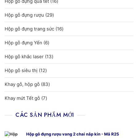
16
Hộp gỗ đựng quà tết
16
phẩm
sản
29
Hộp gỗ đựng rượu
29
phẩm
sản
16
Hộp gỗ đựng trang sức
16
phẩm
sản
6
Hộp gỗ đựng Yến
6
phẩm
sản
13
Hộp gỗ khắc laser
13
phẩm
sản
12
Hộp gỗ siêu thị
12
phẩm
sản
83
Khay gỗ, hộp gỗ
83
phẩm
sản
7
Khay mứt Tết gỗ
7
phẩm
sản
phẩm
CÁC SẢN PHẨM MỚI
Hộp gỗ đựng rượu vang 2 chai nắp kín - Mã R25